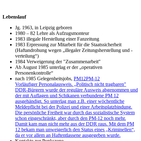
Lebenslauf
Jg. 1963, in Leipzig geboren
1980 – 82 Lehre als Aufzugsmonteur
1983 illegale Herstellung einer Fanzeitung
1983 Erpressung zur Mitarbeit für die Staatssicherheit
(Haftandrohung wegen „illegaler Zeitungsherstellung und -
verteilung“)
1984 Verweigerung der "Zusammenarbeit"
Ab August 1985 unterlag er der „operativen
Personenkontrolle“
nach 1985 Gelegenheitsjobs,
PM12
PM-12
Vorläufiger Personalausweis. „Politisch nicht tragbaren"
DDR-Bürgern wurde der reguläre Ausweis abgenommen und
der mit Auflagen und Schikanen verbundene PM 12
ausgehändigt. So unterlag man z.B. einer wöchentliche
Meldepflicht bei der Polizei und einer Arbeitsplatzbindung.
Die persönliche Freiheit war durch das sozialistische System
schon eingeschränkt, aber durch den PM-12 noch mehr.
Damit kam man nicht mehr aus der DDR raus. Mit dem PM
12 bekam man unweigerlich den Status eines „Kriminellen“,
da er vor allem an Haftentlassene ausgegeben wurde.
Kontakte zur Punkszene