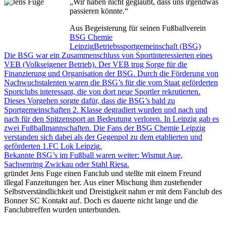
„Wir haben nicht geglaubt, dass uns irgendwas
passieren könnte.“
Aus Begeisterung für seinen Fußballverein
BSG Chemie
Leipzig
Betriebssportgemeinschaft (BSG)
Die BSG war ein Zusammenschluss von Sportinteressierten eines
VEB (Volkseigener Betrieb). Der VEB trug Sorge für die
Finanzierung und Organisation der BSG. Durch die Förderung von
Nachwuchstalenten waren die BSG’s für die vom Staat geförderten
Sportclubs interessant, die von dort neue Sportler rekrutierten.
Dieses Vorgehen sorgte dafür, dass die BSG’s bald zu
Sportgemeinschaften 2. Klasse degradiert wurden und nach und
nach für den Spitzensport an Bedeutung verloren. In Leipzig gab es
zwei Fußballmannschaften. Die Fans der BSG Chemie Leipzig
verstanden sich dabei als der Gegenpol zu dem etablierten und
geförderten 1.FC Lok Leipzig.
Bekannte BSG’s im Fußball waren weiter: Wismut Aue,
Sachsenring Zwickau oder Stahl Riesa.
gründet Jens Fuge einen Fanclub und stellte mit einem Freund
illegal Fanzeitungen her. Aus einer Mischung ihm zustehender
Selbstverständlichkeit und Dreistigkeit nahm er mit dem Fanclub des
Bonner SC Kontakt auf. Doch es dauerte nicht lange und die
Fanclubtreffen wurden unterbunden.