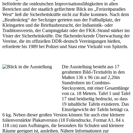
beförderte die ostdeutschen Improvisationsfähigkeiten in allen
Bereichen und der staatlich gefürchtete Blick ins „Freizeitparadies
West“ ließ die Sicherheitskräfte nicht zur Ruhe kommen. Nach dem
„Beatleskrieg“ der Sechziger gerieten nun der Fußballplatz, der
Kleingarten und die Brieftaubenzucht, der Indianistik- oder
Traditionsverein, der Campingplatz oder der FKK-Strand stärker ins
Visier der Sicherheitskräfte. Die flächendeckende Überwachung der
Vereine, die im offiziellen DDR-deutsch Vereinigungen hießen,
erforderte bis 1989 bei Polizei und Stasi eine Vielzahl von Spitzeln.
Die Ausstellung besteht aus 17
gerahmten Bild-/Texttafeln in den
Maßen 136 x 96 cm auf 2,20m
Standrohren im Combino-
Stecksystem, mit einer Gesamtlänge
von ca. 18 Metern. Tafel 1 und Tafel
17 sind beidseitig bedruckt, so dass
19 inhaltliche Tafeln existieren. Das
Einzelgewicht der Tafeln beträgt ca.
6 kg. Neben dieser großen Version können Sie auch eine kleinere
folienverstärkte Plakatversion (18 Foliendrucke, Format A1, 84 x
118 cm) zum Aufhängen, die besonders für Schulen und kleinere
Räume geeignet ist, ausleihen. Nähere Informationen zur