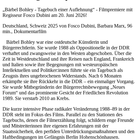
„Bärbel Bohley - Tagebuch einer Auflehnung“ - Filmpremiere mit
Regisseur Fosco Dubini am 20. Juni 2026!
Deutschland, Schweiz 2025 von Fosco Dubini, Barbara Marx, 96
min., Dokumentarfilm
Bärbel Bohley war eine ostdeutsche Künstlerin und
Bürgerrechtlerin. Sie wurde 1988 als Oppositionelle in der DDR
verhaftet und zwangsweise in den Westen abgeschoben. Über die
Zeit in Westdeutschland und ihre Reisen nach England, Frankreich
und Italien sowie ihre Begegnungen mit westeuropäischen
Intellektuellen und Politiker:innen führte sie ein Tagebuch als
Zeugnis ihres ungebrochenen Widerstands. Nach 6 Monaten
erkämpfte sie ihre Rückkehr in die DDR – ein einmaliger Vorgang.
Sie wurde Mitbegründerin der Bürgerrechtsbewegung „Neues
Forum“ und das prominente Gesicht der Friedlichen Revolution
1989. Sie verstarb 2010 an Krebs.
Die kurze intensive Phase radikaler Veränderung 1988–89 in der
DDR steht im Fokus des Films. Parallel zu den Stationen des
Tagebuchs, denen die Filmerzählung folgt, schildern enge Freunde
und Mitstreiterinnen ihre eigenen Erfahrungen mit der
Staatssicherheit, den perfiden Unterdrückungsmaßnahmen und den
Haftbedingungen im Gefängnis Berlin­ Hohenschönhausen.