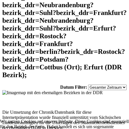
bezirk_ddr=Neubrandenburg?
bezirk_ddr=Suhl?bezirk_ddr=Frankfurt?
bezirk_ddr=Neubrandenburg?
bezirk_ddr=Suhl?bezirk_ddr=Erfurt?
bezirk_ddr=Rostock?
bezirk_ddr=Frankfurt?
bezirk_ddr=berlin?bezirk_ddr=Rostock?
bezirk_ddr=Potsdam?
bezirk_ddr=Cottbus (Ort); Erfurt (DDR
Bezirk);
Datum Filter:
Die Umsetzung der Chronik/Datenbank für diese
Internetpräsentation wurde finanziell unterstützt vom Sächsischen
Wir nutzen Cookies auf unserer Website. Diese Cookies sind essenziell
Landesbeauftragten für die Unterlagen des Staatssicherheitsdienstes
für den Betrieb der Seite. Dabei handelt es sich um sogenannte
der ehemaligen DDR in Dresden.