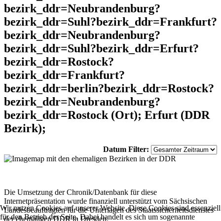
bezirk_ddr=Neubrandenburg?
bezirk_ddr=Suhl?bezirk_ddr=Frankfurt?
bezirk_ddr=Neubrandenburg?
bezirk_ddr=Suhl?bezirk_ddr=Erfurt?
bezirk_ddr=Rostock?
bezirk_ddr=Frankfurt?
bezirk_ddr=berlin?bezirk_ddr=Rostock?
bezirk_ddr=Neubrandenburg?
bezirk_ddr=Rostock (Ort); Erfurt (DDR
Bezirk);
Datum Filter:
Die Umsetzung der Chronik/Datenbank für diese
Internetpräsentation wurde finanziell unterstützt vom Sächsischen
Wir nutzen Cookies auf unserer Website. Diese Cookies sind essenziell
Landesbeauftragten für die Unterlagen des Staatssicherheitsdienstes
für den Betrieb der Seite. Dabei handelt es sich um sogenannte
der ehemaligen DDR in Dresden.