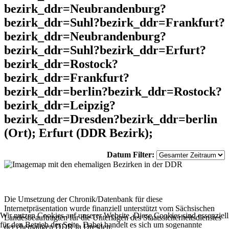
bezirk_ddr=Neubrandenburg?
bezirk_ddr=Suhl?bezirk_ddr=Frankfurt?
bezirk_ddr=Neubrandenburg?
bezirk_ddr=Suhl?bezirk_ddr=Erfurt?
bezirk_ddr=Rostock?
bezirk_ddr=Frankfurt?
bezirk_ddr=berlin?bezirk_ddr=Rostock?
bezirk_ddr=Leipzig?
bezirk_ddr=Dresden?bezirk_ddr=berlin
(Ort); Erfurt (DDR Bezirk);
Datum Filter:
Die Umsetzung der Chronik/Datenbank für diese
Internetpräsentation wurde finanziell unterstützt vom Sächsischen
Wir nutzen Cookies auf unserer Website. Diese Cookies sind essenziell
Landesbeauftragten für die Unterlagen des Staatssicherheitsdienstes
für den Betrieb der Seite. Dabei handelt es sich um sogenannte
der ehemaligen DDR in Dresden.