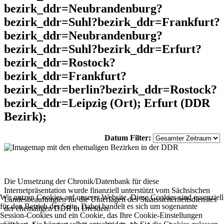
bezirk_ddr=Neubrandenburg?
bezirk_ddr=Suhl?bezirk_ddr=Frankfurt?
bezirk_ddr=Neubrandenburg?
bezirk_ddr=Suhl?bezirk_ddr=Erfurt?
bezirk_ddr=Rostock?
bezirk_ddr=Frankfurt?
bezirk_ddr=berlin?bezirk_ddr=Rostock?
bezirk_ddr=Leipzig (Ort); Erfurt (DDR
Bezirk);
Datum Filter:
Die Umsetzung der Chronik/Datenbank für diese
Internetpräsentation wurde finanziell unterstützt vom Sächsischen
Wir nutzen Cookies auf unserer Website. Diese Cookies sind essenziell
Landesbeauftragten für die Unterlagen des Staatssicherheitsdienstes
für den Betrieb der Seite. Dabei handelt es sich um sogenannte
der ehemaligen DDR in Dresden.
Session-Cookies und ein Cookie, das Ihre Cookie-Einstellungen