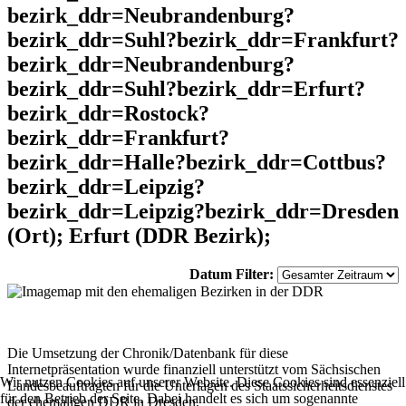
bezirk_ddr=Neubrandenburg?
bezirk_ddr=Suhl?bezirk_ddr=Frankfurt?
bezirk_ddr=Neubrandenburg?
bezirk_ddr=Suhl?bezirk_ddr=Erfurt?
bezirk_ddr=Rostock?
bezirk_ddr=Frankfurt?
bezirk_ddr=Halle?bezirk_ddr=Cottbus?
bezirk_ddr=Leipzig?
bezirk_ddr=Leipzig?bezirk_ddr=Dresden
(Ort); Erfurt (DDR Bezirk);
Datum Filter:
Die Umsetzung der Chronik/Datenbank für diese
Internetpräsentation wurde finanziell unterstützt vom Sächsischen
Wir nutzen Cookies auf unserer Website. Diese Cookies sind essenziell
Landesbeauftragten für die Unterlagen des Staatssicherheitsdienstes
für den Betrieb der Seite. Dabei handelt es sich um sogenannte
der ehemaligen DDR in Dresden.