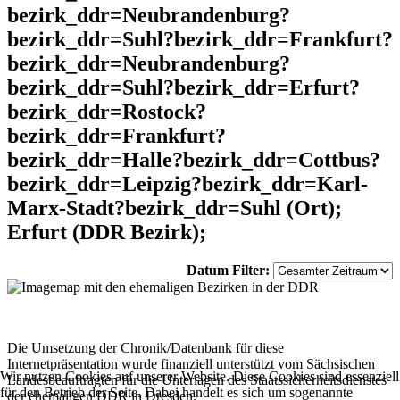
bezirk_ddr=Neubrandenburg?
bezirk_ddr=Suhl?bezirk_ddr=Frankfurt?
bezirk_ddr=Neubrandenburg?
bezirk_ddr=Suhl?bezirk_ddr=Erfurt?
bezirk_ddr=Rostock?
bezirk_ddr=Frankfurt?
bezirk_ddr=Halle?bezirk_ddr=Cottbus?
bezirk_ddr=Leipzig?bezirk_ddr=Karl-
Marx-Stadt?bezirk_ddr=Suhl (Ort);
Erfurt (DDR Bezirk);
Datum Filter:
Die Umsetzung der Chronik/Datenbank für diese
Internetpräsentation wurde finanziell unterstützt vom Sächsischen
Wir nutzen Cookies auf unserer Website. Diese Cookies sind essenziell
Landesbeauftragten für die Unterlagen des Staatssicherheitsdienstes
für den Betrieb der Seite. Dabei handelt es sich um sogenannte
der ehemaligen DDR in Dresden.