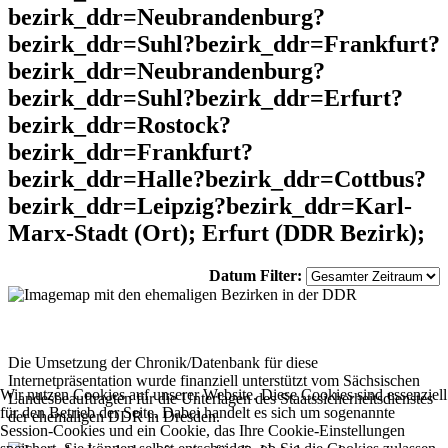
bezirk_ddr=Neubrandenburg?
bezirk_ddr=Suhl?bezirk_ddr=Frankfurt?
bezirk_ddr=Neubrandenburg?
bezirk_ddr=Suhl?bezirk_ddr=Erfurt?
bezirk_ddr=Rostock?
bezirk_ddr=Frankfurt?
bezirk_ddr=Halle?bezirk_ddr=Cottbus?
bezirk_ddr=Leipzig?bezirk_ddr=Karl-
Marx-Stadt (Ort); Erfurt (DDR Bezirk);
Datum Filter:
Die Umsetzung der Chronik/Datenbank für diese
Internetpräsentation wurde finanziell unterstützt vom Sächsischen
Wir nutzen Cookies auf unserer Website. Diese Cookies sind essenziell
Landesbeauftragten für die Unterlagen des Staatssicherheitsdienstes
für den Betrieb der Seite. Dabei handelt es sich um sogenannte
der ehemaligen DDR in Dresden.
Session-Cookies und ein Cookie, das Ihre Cookie-Einstellungen