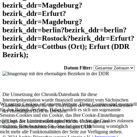
bezirk_ddr=Magdeburg?
bezirk_ddr=Erfurt?
bezirk_ddr=Magdeburg?
bezirk_ddr=berlin?bezirk_ddr=berlin?
bezirk_ddr=Rostock?bezirk_ddr=Erfurt?
bezirk_ddr=Cottbus (Ort); Erfurt (DDR
Bezirk);
Datum Filter:
Die Umsetzung der Chronik/Datenbank für diese
Internetpräsentation wurde finanziell unterstützt vom Sächsischen
Wir nutzen Cookies auf unserer Website. Diese Cookies sind essenziell
Landesbeauftragten für die Unterlagen des Staatssicherheitsdienstes
für den Betrieb der Seite. Dabei handelt es sich um sogenannte
der ehemaligen DDR in Dresden.
Session-Cookies und ein Cookie, das Ihre Cookie-Einstellungen
speichert. Sie können selbst entscheiden, ob Sie die Cookies zulassen
möchten. Bitte beachten Sie, dass bei einer Ablehnung womöglich
nicht mehr alle Funktionalitäten der Seite zur Verfügung stehen.