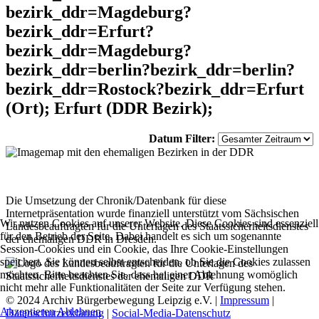
bezirk_ddr=Magdeburg?
bezirk_ddr=Erfurt?
bezirk_ddr=Magdeburg?
bezirk_ddr=berlin?bezirk_ddr=berlin?
bezirk_ddr=Rostock?bezirk_ddr=Erfurt
(Ort); Erfurt (DDR Bezirk);
Datum Filter:
Die Umsetzung der Chronik/Datenbank für diese
Internetpräsentation wurde finanziell unterstützt vom Sächsischen
Wir nutzen Cookies auf unserer Website. Diese Cookies sind essenziell
Landesbeauftragten für die Unterlagen des Staatssicherheitsdienstes
für den Betrieb der Seite. Dabei handelt es sich um sogenannte
der ehemaligen DDR in Dresden.
Session-Cookies und ein Cookie, das Ihre Cookie-Einstellungen
speichert. Sie können selbst entscheiden, ob Sie die Cookies zulassen
möchten. Bitte beachten Sie, dass bei einer Ablehnung womöglich
nicht mehr alle Funktionalitäten der Seite zur Verfügung stehen.
© 2024 Archiv Bürgerbewegung Leipzig e.V. |
Impressum
|
Akzeptieren
Ablehnen
Datenschutzerklärung
|
Social-Media-Datenschutz