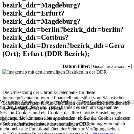
bezirk_ddr=Magdeburg?
bezirk_ddr=Erfurt?
bezirk_ddr=Magdeburg?
bezirk_ddr=berlin?bezirk_ddr=berlin?
bezirk_ddr=Cottbus?
bezirk_ddr=Dresden?bezirk_ddr=Gera
(Ort); Erfurt (DDR Bezirk);
Datum Filter:
Die Umsetzung der Chronik/Datenbank für diese
Internetpräsentation wurde finanziell unterstützt vom Sächsischen
Wir nutzen Cookies auf unserer Website. Diese Cookies sind essenziell
Landesbeauftragten für die Unterlagen des Staatssicherheitsdienstes
für den Betrieb der Seite. Dabei handelt es sich um sogenannte
der ehemaligen DDR in Dresden.
Session-Cookies und ein Cookie, das Ihre Cookie-Einstellungen
speichert. Sie können selbst entscheiden, ob Sie die Cookies zulassen
möchten. Bitte beachten Sie, dass bei einer Ablehnung womöglich
nicht mehr alle Funktionalitäten der Seite zur Verfügung stehen.