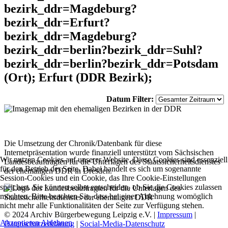
bezirk_ddr=Magdeburg?
bezirk_ddr=Erfurt?
bezirk_ddr=Magdeburg?
bezirk_ddr=berlin?bezirk_ddr=Suhl?
bezirk_ddr=berlin?bezirk_ddr=Potsdam
(Ort); Erfurt (DDR Bezirk);
Datum Filter:
Die Umsetzung der Chronik/Datenbank für diese
Internetpräsentation wurde finanziell unterstützt vom Sächsischen
Wir nutzen Cookies auf unserer Website. Diese Cookies sind essenziell
Landesbeauftragten für die Unterlagen des Staatssicherheitsdienstes
für den Betrieb der Seite. Dabei handelt es sich um sogenannte
der ehemaligen DDR in Dresden.
Session-Cookies und ein Cookie, das Ihre Cookie-Einstellungen
speichert. Sie können selbst entscheiden, ob Sie die Cookies zulassen
möchten. Bitte beachten Sie, dass bei einer Ablehnung womöglich
nicht mehr alle Funktionalitäten der Seite zur Verfügung stehen.
© 2024 Archiv Bürgerbewegung Leipzig e.V. |
Impressum
|
Akzeptieren
Ablehnen
Datenschutzerklärung
|
Social-Media-Datenschutz