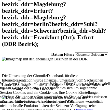
bezirk_ddr=Magdeburg?
bezirk_ddr=Erfurt?
bezirk_ddr=Magdeburg?
bezirk_ddr=berlin?bezirk_ddr=Suhl?
bezirk_ddr=Schwerin?bezirk_ddr=Suhl?
bezirk_ddr=Frankfurt (Ort); Erfurt
(DDR Bezirk);
Datum Filter:
Die Umsetzung der Chronik/Datenbank für diese
Internetpräsentation wurde finanziell unterstützt vom Sächsischen
Wir nutzen Cookies auf unserer Website. Diese Cookies sind essenziell
Landesbeauftragten für die Unterlagen des Staatssicherheitsdienstes
für den Betrieb der Seite. Dabei handelt es sich um sogenannte
der ehemaligen DDR in Dresden.
Session-Cookies und ein Cookie, das Ihre Cookie-Einstellungen
speichert. Sie können selbst entscheiden, ob Sie die Cookies zulassen
möchten. Bitte beachten Sie, dass bei einer Ablehnung womöglich
nicht mehr alle Funktionalitäten der Seite zur Verfügung stehen.