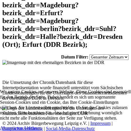
bezirk_ddr=Magdeburg?
bezirk_ddr=Erfurt?
bezirk_ddr=Magdeburg?
bezirk_ddr=berlin?bezirk_ddr=Suhl?
bezirk_ddr=Halle?bezirk_ddr=Dresden
(Ort); Erfurt (DDR Bezirk);
Datum Filter:
Die Umsetzung der Chronik/Datenbank für diese
Internetpräsentation wurde finanziell unterstützt vom Sächsischen
Wir nutzen Cookies auf unserer Website. Diese Cookies sind essenziell
Landesbeauftragten für die Unterlagen des Staatssicherheitsdienstes
für den Betrieb der Seite. Dabei handelt es sich um sogenannte
der ehemaligen DDR in Dresden.
Session-Cookies und ein Cookie, das Ihre Cookie-Einstellungen
speichert. Sie können selbst entscheiden, ob Sie die Cookies zulassen
möchten. Bitte beachten Sie, dass bei einer Ablehnung womöglich
nicht mehr alle Funktionalitäten der Seite zur Verfügung stehen.
© 2024 Archiv Bürgerbewegung Leipzig e.V. |
Impressum
|
Akzeptieren
Ablehnen
Datenschutzerklärung
|
Social-Media-Datenschutz