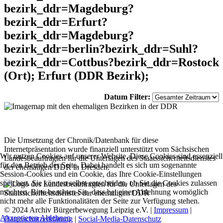
bezirk_ddr=Magdeburg?
bezirk_ddr=Erfurt?
bezirk_ddr=Magdeburg?
bezirk_ddr=berlin?bezirk_ddr=Suhl?
bezirk_ddr=Cottbus?bezirk_ddr=Rostock
(Ort); Erfurt (DDR Bezirk);
Datum Filter:
Die Umsetzung der Chronik/Datenbank für diese
Internetpräsentation wurde finanziell unterstützt vom Sächsischen
Wir nutzen Cookies auf unserer Website. Diese Cookies sind essenziell
Landesbeauftragten für die Unterlagen des Staatssicherheitsdienstes
für den Betrieb der Seite. Dabei handelt es sich um sogenannte
der ehemaligen DDR in Dresden.
Session-Cookies und ein Cookie, das Ihre Cookie-Einstellungen
speichert. Sie können selbst entscheiden, ob Sie die Cookies zulassen
möchten. Bitte beachten Sie, dass bei einer Ablehnung womöglich
nicht mehr alle Funktionalitäten der Seite zur Verfügung stehen.
© 2024 Archiv Bürgerbewegung Leipzig e.V. |
Impressum
|
Akzeptieren
Ablehnen
Datenschutzerklärung
|
Social-Media-Datenschutz