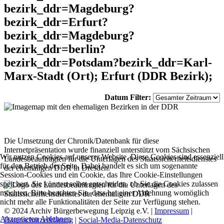
bezirk_ddr=Magdeburg?
bezirk_ddr=Erfurt?
bezirk_ddr=Magdeburg?
bezirk_ddr=berlin?
bezirk_ddr=Potsdam?bezirk_ddr=Karl-
Marx-Stadt (Ort); Erfurt (DDR Bezirk);
Datum Filter:
Die Umsetzung der Chronik/Datenbank für diese
Internetpräsentation wurde finanziell unterstützt vom Sächsischen
Wir nutzen Cookies auf unserer Website. Diese Cookies sind essenziell
Landesbeauftragten für die Unterlagen des Staatssicherheitsdienstes
für den Betrieb der Seite. Dabei handelt es sich um sogenannte
der ehemaligen DDR in Dresden.
Session-Cookies und ein Cookie, das Ihre Cookie-Einstellungen
speichert. Sie können selbst entscheiden, ob Sie die Cookies zulassen
möchten. Bitte beachten Sie, dass bei einer Ablehnung womöglich
nicht mehr alle Funktionalitäten der Seite zur Verfügung stehen.
© 2024 Archiv Bürgerbewegung Leipzig e.V. |
Impressum
|
Akzeptieren
Ablehnen
Datenschutzerklärung
|
Social-Media-Datenschutz