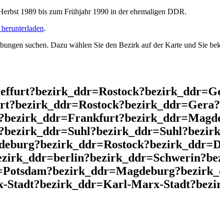
rbst 1989 bis zum Frühjahr 1990 in der ehemaligen DDR.
herunterladen
.
ngen suchen. Dazu wählen Sie den Bezirk auf der Karte und Sie beko
reffurt?bezirk_ddr=Rostock?bezirk_ddr=G
rt?bezirk_ddr=Rostock?bezirk_ddr=Gera?
?bezirk_ddr=Frankfurt?bezirk_ddr=Magd
?bezirk_ddr=Suhl?bezirk_ddr=Suhl?bezi
eburg?bezirk_ddr=Rostock?bezirk_ddr=D
zirk_ddr=berlin?bezirk_ddr=Schwerin?b
=Potsdam?bezirk_ddr=Magdeburg?bezirk_
x-Stadt?bezirk_ddr=Karl-Marx-Stadt?be