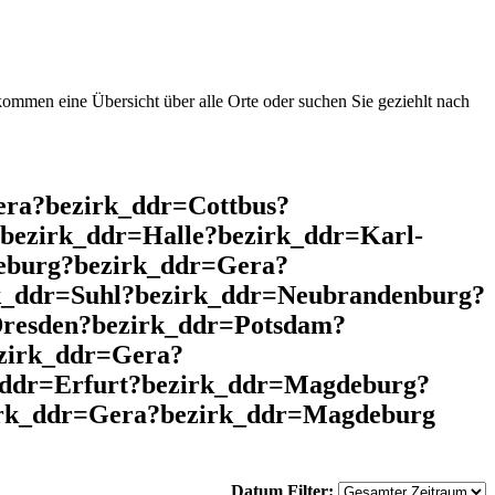
mmen eine Übersicht über alle Orte oder suchen Sie geziehlt nach
era?bezirk_ddr=Cottbus?
bezirk_ddr=Halle?bezirk_ddr=Karl-
eburg?bezirk_ddr=Gera?
rk_ddr=Suhl?bezirk_ddr=Neubrandenburg?
resden?bezirk_ddr=Potsdam?
ezirk_ddr=Gera?
ddr=Erfurt?bezirk_ddr=Magdeburg?
zirk_ddr=Gera?bezirk_ddr=Magdeburg
Datum Filter: