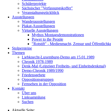
Schülerprojekte
Sächsischer "Verfassungskoffer"
Veranstaltungsrückblick
Ausstellungen
Wanderausstellungen
Plakat-Ausstellungen
Virtuelle Ausstellungen
Mythos Montagsdemonstrationen
Power to the People
"Rotstift" - Medienmacht, Zensur und Öffentlichk
Stolpersteine
Themen
Liebknecht-Luxemburg-Demo am 15.01.1989
Chronik 1978-1989
Denk-Mal (Leipziger Freiheits- und Einheitsdenkmal)
Demo-Chronik 1989/1990
Friedensgebete
Oppositionsgruppen
Fernsehen in der Opposition
Kontakt
Über uns
Linksammlung
Suchen
Aktuelle Seite: