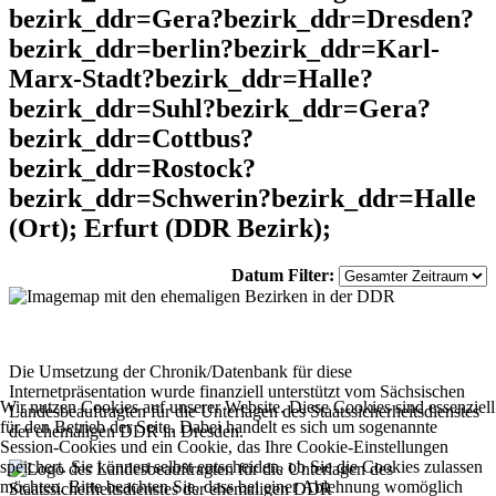
bezirk_ddr=Gera?bezirk_ddr=Dresden?
bezirk_ddr=berlin?bezirk_ddr=Karl-
Marx-Stadt?bezirk_ddr=Halle?
bezirk_ddr=Suhl?bezirk_ddr=Gera?
bezirk_ddr=Cottbus?
bezirk_ddr=Rostock?
bezirk_ddr=Schwerin?bezirk_ddr=Halle
(Ort); Erfurt (DDR Bezirk);
Datum Filter:
Die Umsetzung der Chronik/Datenbank für diese
Internetpräsentation wurde finanziell unterstützt vom Sächsischen
Wir nutzen Cookies auf unserer Website. Diese Cookies sind essenziell
Landesbeauftragten für die Unterlagen des Staatssicherheitsdienstes
für den Betrieb der Seite. Dabei handelt es sich um sogenannte
der ehemaligen DDR in Dresden.
Session-Cookies und ein Cookie, das Ihre Cookie-Einstellungen
speichert. Sie können selbst entscheiden, ob Sie die Cookies zulassen
möchten. Bitte beachten Sie, dass bei einer Ablehnung womöglich