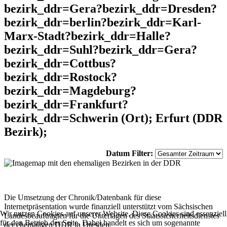
bezirk_ddr=Gera?bezirk_ddr=Dresden?
bezirk_ddr=berlin?bezirk_ddr=Karl-
Marx-Stadt?bezirk_ddr=Halle?
bezirk_ddr=Suhl?bezirk_ddr=Gera?
bezirk_ddr=Cottbus?
bezirk_ddr=Rostock?
bezirk_ddr=Magdeburg?
bezirk_ddr=Frankfurt?
bezirk_ddr=Schwerin (Ort); Erfurt (DDR
Bezirk);
Datum Filter:
Die Umsetzung der Chronik/Datenbank für diese
Internetpräsentation wurde finanziell unterstützt vom Sächsischen
Wir nutzen Cookies auf unserer Website. Diese Cookies sind essenziell
Landesbeauftragten für die Unterlagen des Staatssicherheitsdienstes
für den Betrieb der Seite. Dabei handelt es sich um sogenannte
der ehemaligen DDR in Dresden.