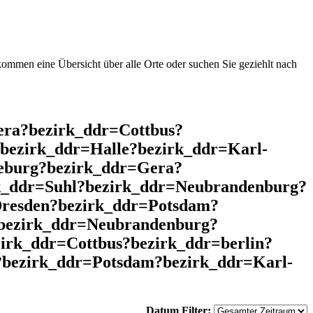
mmen eine Übersicht über alle Orte oder suchen Sie geziehlt nach
era?bezirk_ddr=Cottbus?
bezirk_ddr=Halle?bezirk_ddr=Karl-
eburg?bezirk_ddr=Gera?
rk_ddr=Suhl?bezirk_ddr=Neubrandenburg?
resden?bezirk_ddr=Potsdam?
bezirk_ddr=Neubrandenburg?
irk_ddr=Cottbus?bezirk_ddr=berlin?
?bezirk_ddr=Potsdam?bezirk_ddr=Karl-
Datum Filter: