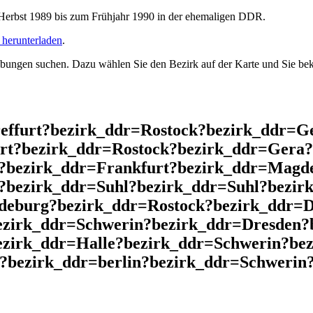
rbst 1989 bis zum Frühjahr 1990 in der ehemaligen DDR.
herunterladen
.
ngen suchen. Dazu wählen Sie den Bezirk auf der Karte und Sie beko
reffurt?bezirk_ddr=Rostock?bezirk_ddr=G
rt?bezirk_ddr=Rostock?bezirk_ddr=Gera?
?bezirk_ddr=Frankfurt?bezirk_ddr=Magd
?bezirk_ddr=Suhl?bezirk_ddr=Suhl?bezi
eburg?bezirk_ddr=Rostock?bezirk_ddr=D
ezirk_ddr=Schwerin?bezirk_ddr=Dresden?
zirk_ddr=Halle?bezirk_ddr=Schwerin?bez
?bezirk_ddr=berlin?bezirk_ddr=Schwerin