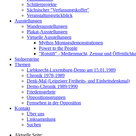
Schülerprojekte
Sächsischer "Verfassungskoffer"
Veranstaltungsrückblick
Ausstellungen
Wanderausstellungen
Plakat-Ausstellungen
Virtuelle Ausstellungen
Mythos Montagsdemonstrationen
Power to the People
"Rotstift" - Medienmacht, Zensur und Öffentlichk
Stolpersteine
Themen
Liebknecht-Luxemburg-Demo am 15.01.1989
Chronik 1978-1989
Denk-Mal (Leipziger Freiheits- und Einheitsdenkmal)
Demo-Chronik 1989/1990
Friedensgebete
Oppositionsgruppen
Fernsehen in der Opposition
Kontakt
Über uns
Linksammlung
Suchen
Aktuelle Seite: