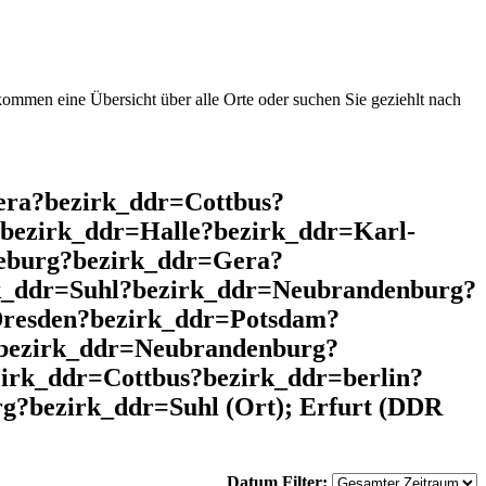
mmen eine Übersicht über alle Orte oder suchen Sie geziehlt nach
era?bezirk_ddr=Cottbus?
bezirk_ddr=Halle?bezirk_ddr=Karl-
eburg?bezirk_ddr=Gera?
rk_ddr=Suhl?bezirk_ddr=Neubrandenburg?
resden?bezirk_ddr=Potsdam?
bezirk_ddr=Neubrandenburg?
irk_ddr=Cottbus?bezirk_ddr=berlin?
?bezirk_ddr=Suhl (Ort); Erfurt (DDR
Datum Filter: