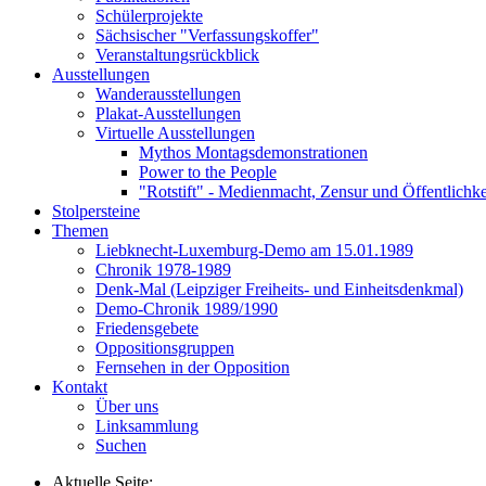
Schülerprojekte
Sächsischer "Verfassungskoffer"
Veranstaltungsrückblick
Ausstellungen
Wanderausstellungen
Plakat-Ausstellungen
Virtuelle Ausstellungen
Mythos Montagsdemonstrationen
Power to the People
"Rotstift" - Medienmacht, Zensur und Öffentlichk
Stolpersteine
Themen
Liebknecht-Luxemburg-Demo am 15.01.1989
Chronik 1978-1989
Denk-Mal (Leipziger Freiheits- und Einheitsdenkmal)
Demo-Chronik 1989/1990
Friedensgebete
Oppositionsgruppen
Fernsehen in der Opposition
Kontakt
Über uns
Linksammlung
Suchen
Aktuelle Seite: