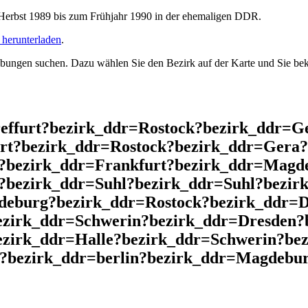
rbst 1989 bis zum Frühjahr 1990 in der ehemaligen DDR.
herunterladen
.
ngen suchen. Dazu wählen Sie den Bezirk auf der Karte und Sie beko
reffurt?bezirk_ddr=Rostock?bezirk_ddr=G
rt?bezirk_ddr=Rostock?bezirk_ddr=Gera?
?bezirk_ddr=Frankfurt?bezirk_ddr=Magd
?bezirk_ddr=Suhl?bezirk_ddr=Suhl?bezi
eburg?bezirk_ddr=Rostock?bezirk_ddr=D
ezirk_ddr=Schwerin?bezirk_ddr=Dresden?
zirk_ddr=Halle?bezirk_ddr=Schwerin?bez
?bezirk_ddr=berlin?bezirk_ddr=Magdeburg