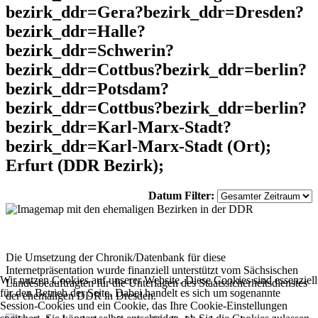
bezirk_ddr=Gera?bezirk_ddr=Dresden?
bezirk_ddr=Halle?
bezirk_ddr=Schwerin?
bezirk_ddr=Cottbus?bezirk_ddr=berlin?
bezirk_ddr=Potsdam?
bezirk_ddr=Cottbus?bezirk_ddr=berlin?
bezirk_ddr=Karl-Marx-Stadt?
bezirk_ddr=Karl-Marx-Stadt (Ort);
Erfurt (DDR Bezirk);
Datum Filter:
Die Umsetzung der Chronik/Datenbank für diese
Internetpräsentation wurde finanziell unterstützt vom Sächsischen
Wir nutzen Cookies auf unserer Website. Diese Cookies sind essenziell
Landesbeauftragten für die Unterlagen des Staatssicherheitsdienstes
für den Betrieb der Seite. Dabei handelt es sich um sogenannte
der ehemaligen DDR in Dresden.
Session-Cookies und ein Cookie, das Ihre Cookie-Einstellungen