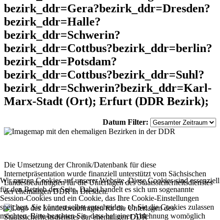
bezirk_ddr=Gera?bezirk_ddr=Dresden?
bezirk_ddr=Halle?
bezirk_ddr=Schwerin?
bezirk_ddr=Cottbus?bezirk_ddr=berlin?
bezirk_ddr=Potsdam?
bezirk_ddr=Cottbus?bezirk_ddr=Suhl?
bezirk_ddr=Schwerin?bezirk_ddr=Karl-
Marx-Stadt (Ort); Erfurt (DDR Bezirk);
Datum Filter:
Die Umsetzung der Chronik/Datenbank für diese
Internetpräsentation wurde finanziell unterstützt vom Sächsischen
Wir nutzen Cookies auf unserer Website. Diese Cookies sind essenziell
Landesbeauftragten für die Unterlagen des Staatssicherheitsdienstes
für den Betrieb der Seite. Dabei handelt es sich um sogenannte
der ehemaligen DDR in Dresden.
Session-Cookies und ein Cookie, das Ihre Cookie-Einstellungen
speichert. Sie können selbst entscheiden, ob Sie die Cookies zulassen
möchten. Bitte beachten Sie, dass bei einer Ablehnung womöglich