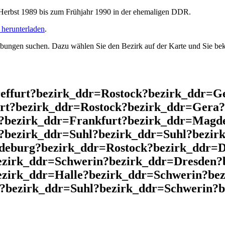
rbst 1989 bis zum Frühjahr 1990 in der ehemaligen DDR.
herunterladen
.
ngen suchen. Dazu wählen Sie den Bezirk auf der Karte und Sie beko
reffurt?bezirk_ddr=Rostock?bezirk_ddr=G
rt?bezirk_ddr=Rostock?bezirk_ddr=Gera?
?bezirk_ddr=Frankfurt?bezirk_ddr=Magd
?bezirk_ddr=Suhl?bezirk_ddr=Suhl?bezi
eburg?bezirk_ddr=Rostock?bezirk_ddr=D
ezirk_ddr=Schwerin?bezirk_ddr=Dresden?
zirk_ddr=Halle?bezirk_ddr=Schwerin?bez
?bezirk_ddr=Suhl?bezirk_ddr=Schwerin?be