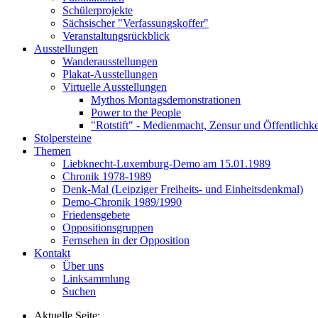
Schülerprojekte
Sächsischer "Verfassungskoffer"
Veranstaltungsrückblick
Ausstellungen
Wanderausstellungen
Plakat-Ausstellungen
Virtuelle Ausstellungen
Mythos Montagsdemonstrationen
Power to the People
"Rotstift" - Medienmacht, Zensur und Öffentlichk
Stolpersteine
Themen
Liebknecht-Luxemburg-Demo am 15.01.1989
Chronik 1978-1989
Denk-Mal (Leipziger Freiheits- und Einheitsdenkmal)
Demo-Chronik 1989/1990
Friedensgebete
Oppositionsgruppen
Fernsehen in der Opposition
Kontakt
Über uns
Linksammlung
Suchen
Aktuelle Seite: