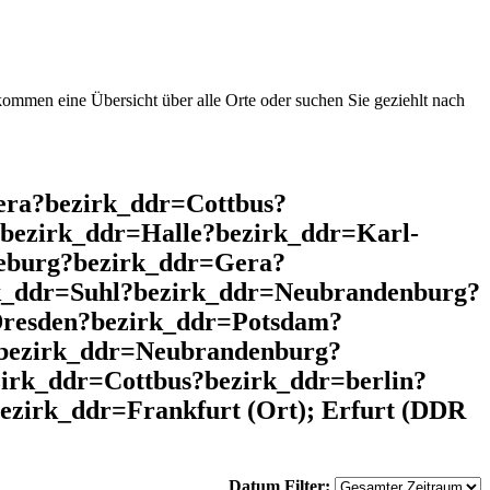
mmen eine Übersicht über alle Orte oder suchen Sie geziehlt nach
era?bezirk_ddr=Cottbus?
bezirk_ddr=Halle?bezirk_ddr=Karl-
eburg?bezirk_ddr=Gera?
rk_ddr=Suhl?bezirk_ddr=Neubrandenburg?
resden?bezirk_ddr=Potsdam?
bezirk_ddr=Neubrandenburg?
irk_ddr=Cottbus?bezirk_ddr=berlin?
zirk_ddr=Frankfurt (Ort); Erfurt (DDR
Datum Filter: