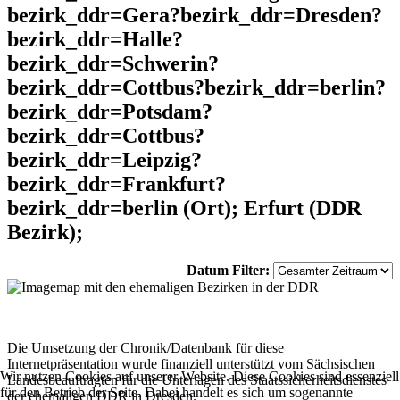
bezirk_ddr=Gera?bezirk_ddr=Dresden?
bezirk_ddr=Halle?
bezirk_ddr=Schwerin?
bezirk_ddr=Cottbus?bezirk_ddr=berlin?
bezirk_ddr=Potsdam?
bezirk_ddr=Cottbus?
bezirk_ddr=Leipzig?
bezirk_ddr=Frankfurt?
bezirk_ddr=berlin (Ort); Erfurt (DDR
Bezirk);
Datum Filter:
Die Umsetzung der Chronik/Datenbank für diese
Internetpräsentation wurde finanziell unterstützt vom Sächsischen
Wir nutzen Cookies auf unserer Website. Diese Cookies sind essenziell
Landesbeauftragten für die Unterlagen des Staatssicherheitsdienstes
für den Betrieb der Seite. Dabei handelt es sich um sogenannte
der ehemaligen DDR in Dresden.