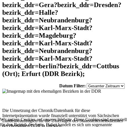
bezirk_ddr=Gera?bezirk_ddr=Dresden?
bezirk_ddr=Halle?
bezirk_ddr=Neubrandenburg?
bezirk_ddr=Karl-Marx-Stadt?
bezirk_ddr=Magdeburg?
bezirk_ddr=Karl-Marx-Stadt?
bezirk_ddr=Neubrandenburg?
bezirk_ddr=Karl-Marx-Stadt?
bezirk_ddr=berlin?bezirk_ddr=Cottbus
(Ort); Erfurt (DDR Bezirk);
Datum Filter:
Die Umsetzung der Chronik/Datenbank für diese
Internetpräsentation wurde finanziell unterstützt vom Sächsischen
Wir nutzen Cookies auf unserer Website. Diese Cookies sind essenziell
Landesbeauftragten für die Unterlagen des Staatssicherheitsdienstes
für den Betrieb der Seite. Dabei handelt es sich um sogenannte
der ehemaligen DDR in Dresden.