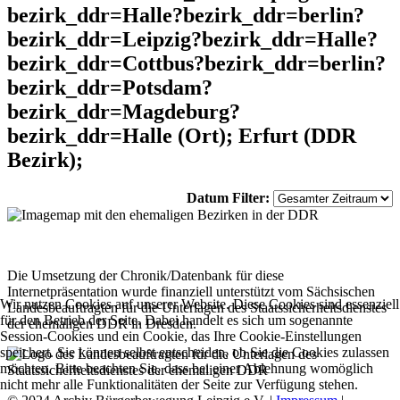
bezirk_ddr=Halle?bezirk_ddr=berlin?
bezirk_ddr=Leipzig?bezirk_ddr=Halle?
bezirk_ddr=Cottbus?bezirk_ddr=berlin?
bezirk_ddr=Potsdam?
bezirk_ddr=Magdeburg?
bezirk_ddr=Halle (Ort); Erfurt (DDR
Bezirk);
Datum Filter:
Die Umsetzung der Chronik/Datenbank für diese
Internetpräsentation wurde finanziell unterstützt vom Sächsischen
Wir nutzen Cookies auf unserer Website. Diese Cookies sind essenziell
Landesbeauftragten für die Unterlagen des Staatssicherheitsdienstes
für den Betrieb der Seite. Dabei handelt es sich um sogenannte
der ehemaligen DDR in Dresden.
Session-Cookies und ein Cookie, das Ihre Cookie-Einstellungen
speichert. Sie können selbst entscheiden, ob Sie die Cookies zulassen
möchten. Bitte beachten Sie, dass bei einer Ablehnung womöglich
nicht mehr alle Funktionalitäten der Seite zur Verfügung stehen.