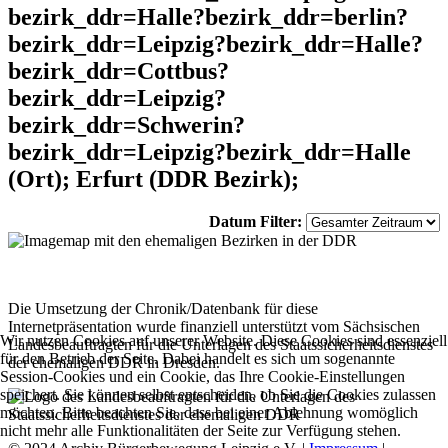
bezirk_ddr=Halle?bezirk_ddr=berlin?
bezirk_ddr=Leipzig?bezirk_ddr=Halle?
bezirk_ddr=Cottbus?
bezirk_ddr=Leipzig?
bezirk_ddr=Schwerin?
bezirk_ddr=Leipzig?bezirk_ddr=Halle
(Ort); Erfurt (DDR Bezirk);
Datum Filter:
Die Umsetzung der Chronik/Datenbank für diese
Internetpräsentation wurde finanziell unterstützt vom Sächsischen
Wir nutzen Cookies auf unserer Website. Diese Cookies sind essenziell
Landesbeauftragten für die Unterlagen des Staatssicherheitsdienstes
für den Betrieb der Seite. Dabei handelt es sich um sogenannte
der ehemaligen DDR in Dresden.
Session-Cookies und ein Cookie, das Ihre Cookie-Einstellungen
speichert. Sie können selbst entscheiden, ob Sie die Cookies zulassen
möchten. Bitte beachten Sie, dass bei einer Ablehnung womöglich
nicht mehr alle Funktionalitäten der Seite zur Verfügung stehen.