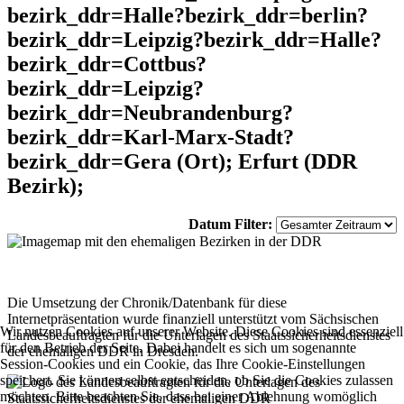
bezirk_ddr=Halle?bezirk_ddr=berlin?
bezirk_ddr=Leipzig?bezirk_ddr=Halle?
bezirk_ddr=Cottbus?
bezirk_ddr=Leipzig?
bezirk_ddr=Neubrandenburg?
bezirk_ddr=Karl-Marx-Stadt?
bezirk_ddr=Gera (Ort); Erfurt (DDR
Bezirk);
Datum Filter:
Die Umsetzung der Chronik/Datenbank für diese
Internetpräsentation wurde finanziell unterstützt vom Sächsischen
Wir nutzen Cookies auf unserer Website. Diese Cookies sind essenziell
Landesbeauftragten für die Unterlagen des Staatssicherheitsdienstes
für den Betrieb der Seite. Dabei handelt es sich um sogenannte
der ehemaligen DDR in Dresden.
Session-Cookies und ein Cookie, das Ihre Cookie-Einstellungen
speichert. Sie können selbst entscheiden, ob Sie die Cookies zulassen
möchten. Bitte beachten Sie, dass bei einer Ablehnung womöglich