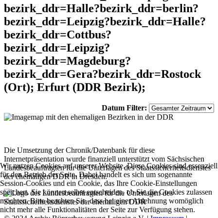
bezirk_ddr=Halle?bezirk_ddr=berlin?
bezirk_ddr=Leipzig?bezirk_ddr=Halle?
bezirk_ddr=Cottbus?
bezirk_ddr=Leipzig?
bezirk_ddr=Magdeburg?
bezirk_ddr=Gera?bezirk_ddr=Rostock
(Ort); Erfurt (DDR Bezirk);
Datum Filter:
Die Umsetzung der Chronik/Datenbank für diese
Internetpräsentation wurde finanziell unterstützt vom Sächsischen
Wir nutzen Cookies auf unserer Website. Diese Cookies sind essenziell
Landesbeauftragten für die Unterlagen des Staatssicherheitsdienstes
für den Betrieb der Seite. Dabei handelt es sich um sogenannte
der ehemaligen DDR in Dresden.
Session-Cookies und ein Cookie, das Ihre Cookie-Einstellungen
speichert. Sie können selbst entscheiden, ob Sie die Cookies zulassen
möchten. Bitte beachten Sie, dass bei einer Ablehnung womöglich
nicht mehr alle Funktionalitäten der Seite zur Verfügung stehen.