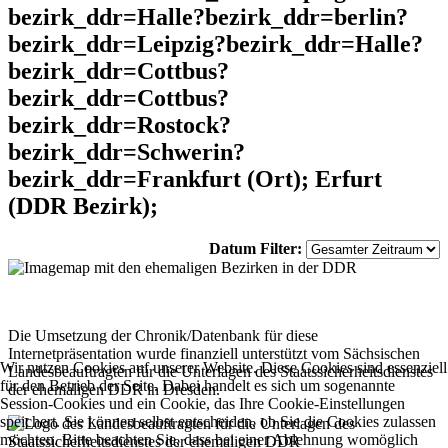
bezirk_ddr=Halle?bezirk_ddr=berlin?
bezirk_ddr=Leipzig?bezirk_ddr=Halle?
bezirk_ddr=Cottbus?
bezirk_ddr=Cottbus?
bezirk_ddr=Rostock?
bezirk_ddr=Schwerin?
bezirk_ddr=Frankfurt (Ort); Erfurt
(DDR Bezirk);
Datum Filter:
Die Umsetzung der Chronik/Datenbank für diese
Internetpräsentation wurde finanziell unterstützt vom Sächsischen
Wir nutzen Cookies auf unserer Website. Diese Cookies sind essenziell
Landesbeauftragten für die Unterlagen des Staatssicherheitsdienstes
für den Betrieb der Seite. Dabei handelt es sich um sogenannte
der ehemaligen DDR in Dresden.
Session-Cookies und ein Cookie, das Ihre Cookie-Einstellungen
speichert. Sie können selbst entscheiden, ob Sie die Cookies zulassen
möchten. Bitte beachten Sie, dass bei einer Ablehnung womöglich