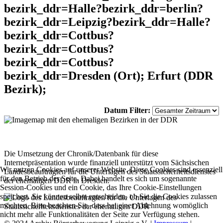
bezirk_ddr=Halle?bezirk_ddr=berlin?
bezirk_ddr=Leipzig?bezirk_ddr=Halle?
bezirk_ddr=Cottbus?
bezirk_ddr=Cottbus?
bezirk_ddr=Cottbus?
bezirk_ddr=Dresden (Ort); Erfurt (DDR
Bezirk);
Datum Filter:
Die Umsetzung der Chronik/Datenbank für diese
Internetpräsentation wurde finanziell unterstützt vom Sächsischen
Wir nutzen Cookies auf unserer Website. Diese Cookies sind essenziell
Landesbeauftragten für die Unterlagen des Staatssicherheitsdienstes
für den Betrieb der Seite. Dabei handelt es sich um sogenannte
der ehemaligen DDR in Dresden.
Session-Cookies und ein Cookie, das Ihre Cookie-Einstellungen
speichert. Sie können selbst entscheiden, ob Sie die Cookies zulassen
möchten. Bitte beachten Sie, dass bei einer Ablehnung womöglich
nicht mehr alle Funktionalitäten der Seite zur Verfügung stehen.