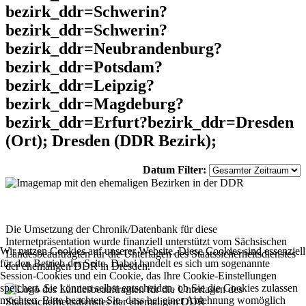
bezirk_ddr=Schwerin?
bezirk_ddr=Schwerin?
bezirk_ddr=Neubrandenburg?
bezirk_ddr=Potsdam?
bezirk_ddr=Leipzig?
bezirk_ddr=Magdeburg?
bezirk_ddr=Erfurt?bezirk_ddr=Dresden
(Ort); Dresden (DDR Bezirk);
Datum Filter:
Die Umsetzung der Chronik/Datenbank für diese
Internetpräsentation wurde finanziell unterstützt vom Sächsischen
Wir nutzen Cookies auf unserer Website. Diese Cookies sind essenziell
Landesbeauftragten für die Unterlagen des Staatssicherheitsdienstes
für den Betrieb der Seite. Dabei handelt es sich um sogenannte
der ehemaligen DDR in Dresden.
Session-Cookies und ein Cookie, das Ihre Cookie-Einstellungen
speichert. Sie können selbst entscheiden, ob Sie die Cookies zulassen
möchten. Bitte beachten Sie, dass bei einer Ablehnung womöglich