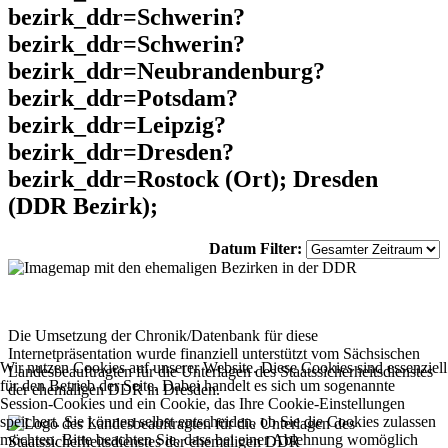
bezirk_ddr=Schwerin?
bezirk_ddr=Schwerin?
bezirk_ddr=Neubrandenburg?
bezirk_ddr=Potsdam?
bezirk_ddr=Leipzig?
bezirk_ddr=Dresden?
bezirk_ddr=Rostock (Ort); Dresden
(DDR Bezirk);
Datum Filter:
Die Umsetzung der Chronik/Datenbank für diese
Internetpräsentation wurde finanziell unterstützt vom Sächsischen
Wir nutzen Cookies auf unserer Website. Diese Cookies sind essenziell
Landesbeauftragten für die Unterlagen des Staatssicherheitsdienstes
für den Betrieb der Seite. Dabei handelt es sich um sogenannte
der ehemaligen DDR in Dresden.
Session-Cookies und ein Cookie, das Ihre Cookie-Einstellungen
speichert. Sie können selbst entscheiden, ob Sie die Cookies zulassen
möchten. Bitte beachten Sie, dass bei einer Ablehnung womöglich