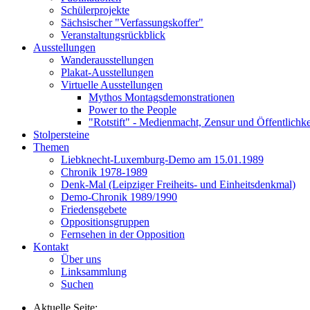
Schülerprojekte
Sächsischer "Verfassungskoffer"
Veranstaltungsrückblick
Ausstellungen
Wanderausstellungen
Plakat-Ausstellungen
Virtuelle Ausstellungen
Mythos Montagsdemonstrationen
Power to the People
"Rotstift" - Medienmacht, Zensur und Öffentlichk
Stolpersteine
Themen
Liebknecht-Luxemburg-Demo am 15.01.1989
Chronik 1978-1989
Denk-Mal (Leipziger Freiheits- und Einheitsdenkmal)
Demo-Chronik 1989/1990
Friedensgebete
Oppositionsgruppen
Fernsehen in der Opposition
Kontakt
Über uns
Linksammlung
Suchen
Aktuelle Seite: