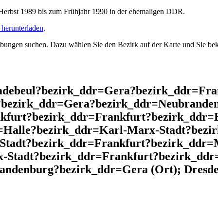
rbst 1989 bis zum Frühjahr 1990 in der ehemaligen DDR.
herunterladen
.
ngen suchen. Dazu wählen Sie den Bezirk auf der Karte und Sie beko
adebeul?bezirk_ddr=Gera?bezirk_ddr=Fra
?bezirk_ddr=Gera?bezirk_ddr=Neubranden
furt?bezirk_ddr=Frankfurt?bezirk_ddr=
=Halle?bezirk_ddr=Karl-Marx-Stadt?bez
Stadt?bezirk_ddr=Frankfurt?bezirk_ddr
x-Stadt?bezirk_ddr=Frankfurt?bezirk_ddr
andenburg?bezirk_ddr=Gera (Ort); Dresde