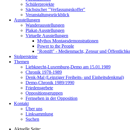
Schülerprojekte
Sächsischer "Verfassungskoffer"
Veranstaltungsrückblick
Ausstellungen
Wanderausstellungen
Plakat-Ausstellungen
Virtuelle Ausstellungen
Mythos Montagsdemonstrationen
Power to the People
"Rotstift" - Medienmacht, Zensur und Öffentlichk
Stolpersteine
Themen
Liebknecht-Luxemburg-Demo am 15.01.1989
Chronik 1978-1989
Denk-Mal (Leipziger Freiheits- und Einheitsdenkmal)
Demo-Chronik 1989/1990
Friedensgebete
Oppositionsgruppen
Fernsehen in der Opposition
Kontakt
Über uns
Linksammlung
Suchen
Aktuelle Seite: